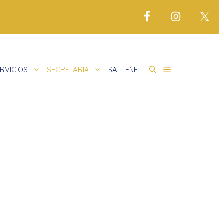
RVICIOS
SECRETARÍA
SALLENET
de
cio justo
as
tariado
 en la noche