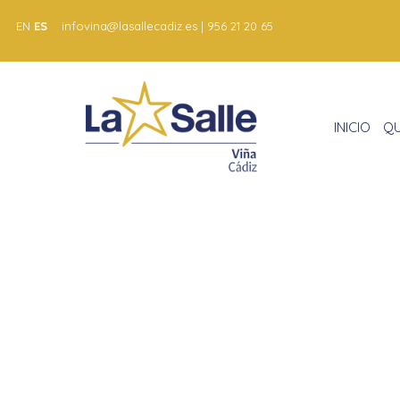
EN
ES
infovina@lasallecadiz.es | 956 21 20 65
INICIO
QU