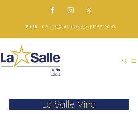
EN
ES
infovina@lasallecadiz.es | 956 21 20 65
La Salle Viña