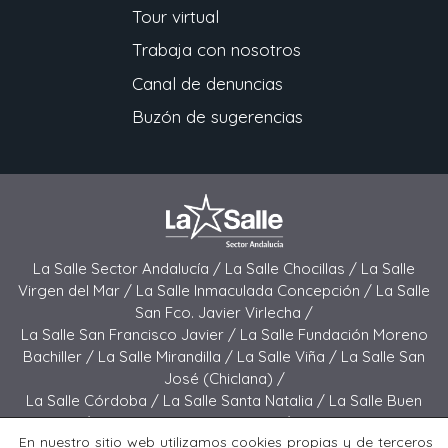
Tour virtual
Trabaja con nosotros
Canal de denuncias
Buzón de sugerencias
La Salle Sector Andalucía /
La Salle Chocillas /
La Salle
Virgen del Mar /
La Salle Inmaculada Concepción /
La Salle
San Fco. Javier Virlecha /
La Salle San Francisco Javier /
La Salle Fundación Moreno
Bachiller /
La Salle Mirandilla /
La Salle Viña /
La Salle San
José (Chiclana) /
La Salle Córdoba /
La Salle Santa Natalia /
La Salle Buen
Pastor /
La Salle Sagrado Corazón /
La Salle San José
En nuestro sitio web utilizamos cookies propias y de terceros
(Jerez) /
La Salle El Carmen (Melilla) /