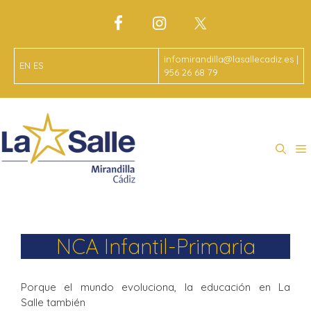
infomirandilla@lasallecadiz.es |
EN
ES
956 26 68 79
NCA Infantil-Primaria
Porque el mundo evoluciona, la educación en La
Salle también