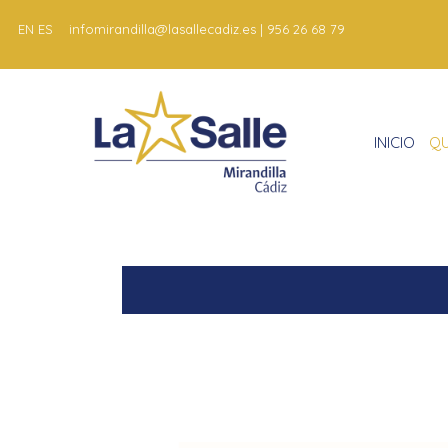
EN
ES
infomirandilla@lasallecadiz.es | 956 26 68 79
INICIO
QU